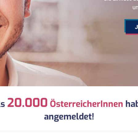
un
20.000
ls
ÖsterreicherInnen
hab
angemeldet!