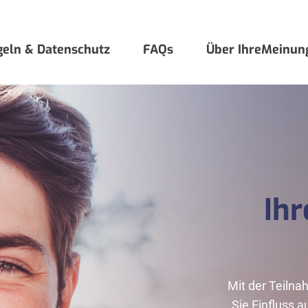
geln & Datenschutz
FAQs
Über IhreMeinung
Ih
Mit der Teiln
Sie Einfluss 