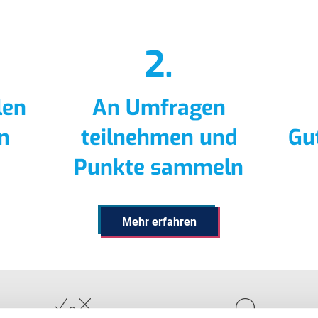
2.
len
An Umfragen
en
teilnehmen und
Gu
IhreMeinung.at
Punkte sammeln
Ihr Name
Mehr erfahren
Ihr Unternehmen
Ihre E-Mail